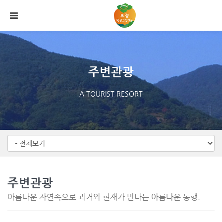
Sketchbook5, 스케치북5
Sketchbook5, 스케치북5
메뉴 건너뛰기
주변관광
A TOURIST RESORT
주변관광
아름다운 자연속으로 과거와 현재가 만나는 아름다운 동행.