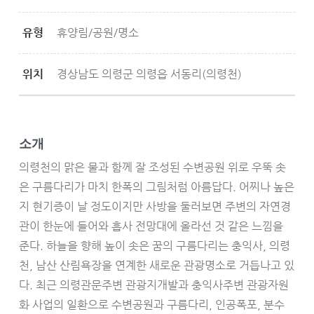
유형
휴양림/공원/명소
위치
경상남도 의령군 의령읍 서동리(의령천)
소개
의령천의 맑은 물과 함께 잘 조성된 수변공원 위로 우뚝 솟
은 구름다리가 마치 한폭의 그림처럼 아름답다. 어찌나 높은
지 현기증이 날 정도이지만 사방을 둘러보면 주변의 자연경
관이 한눈에 들어와 흡사 전망대에 올라선 것 같은 느낌을
준다. 하늘을 향해 높이 솟은 꿈의 구름다리는 충익사, 의령
천, 남산 산림욕장을 연계한 새로운 관광명소로 거듭나고 있
다. 최근 의령관문주변 관광지개발과 충익사주변 관광자원
화 사업의 일환으로 수변공원과 구름다리, 인공폭포, 분수