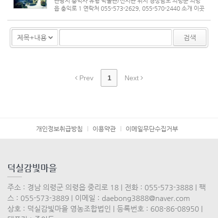
관광지 충익사 유형 박물관/전시관 위치 경상남도 의령군 의령
읍 충익로 1 연락처 055-573-2629, 055-570-2440 소개 이곳
은 임진왜란때 최초로 의병을 일으켜 나라를 지켰던 홍의장군 곽
재우(1552 ~ 1617)와 그 휘하 장병들의 위패를 모신 사당이다.
곽재우 ...
검색
Prev
1
Next
개인정보취급방침
이용약관
이메일무단수집거부
덕실감빛마을
주소 : 경남 의령군 의령읍 중리로 18 | 전화 : 055-573-3888 | 팩
스 : 055-573-3889 | 이메일 : daebong3888@naver.com
상호 : 덕실감빛마을 영농조합법인 | 등록번호 : 608-86-08950 |