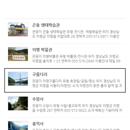
곤충 생태학습관
관광지 곤충 생태학습관 유형 전시관, 체험학습관 위치 경상남
도 의령군 의령읍 의합대로 28 연락처 055-572-0871 이용안
내 매일 10:00 ~ 18:00 (1월1일, 매주 월요일 휴무) 관람료 개
인 3,000원 / 청소년 2,000원 / 어린이 1,000원 소개 '의령곤
의병 박물관
충생태학...
관광지 의병박물관 유형 박물관/전시관 위치 경상남도 의령군
의령읍 충익로 1-25 연락처 055-570-2845 이용안내 매일 09:
00 ~ 18:00 (1월1일, 매주 월요일 휴무), 관람료 무료 소개 의
병박물관은 기존의 의령군민문화회관 내에 위치하고 있던 의령
구름다리
박물관을 ...
관광지 의령구름다리 유형 휴양림/공원/명소 위치 경상남도 의
령군 의령읍 서동리(의령천) 소개 의령천의 맑은 물과 함께 잘 조
성된 수변공원 위로 우뚝 솟은 구름다리가 마치 한폭의 그림처럼
아름답다. 어찌나 높은지 현기증이 날 정도이지만 사방을 둘러
수암사
보...
관광지 수암사 유형 사찰/종교유적 위치 경상남도 의령군 의령
읍 수암로 267 연락처 055-572-0022 소개 벽화산 기슭아래 자
리잡은 사찰로 입구에 333개의 관세음보살이 양쪽으로 줄지어
서서 절을 찾는 구도자를 안내하고 있다. 특히, 세계 최대 규모인
충익사
250평...